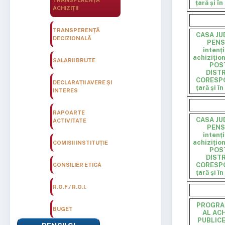
TRANSPERENȚĂ
țară și î
ACHIZIȚII
TRANSPERENȚĂ
CASA JU
DECIZIONALĂ
PENS
intenț
achizițio
SALARII BRUTE
POS
DISTR
CORESPO
DECLARAȚII AVERE ȘI
țară și î
INTERES
RAPOARTE
CASA JU
ACTIVITATE
PENS
intenț
achizițio
COMISII INSTITUȚIE
POS
DISTR
CORESPO
CONSILIER ETICĂ
țară și î
R.O.F./ R.O.I.
PROGRA
BUGET
AL ACH
PUBLICE