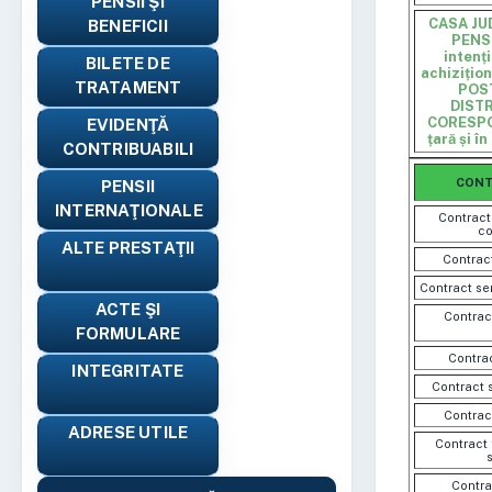
PENSII ŞI
CASA JU
BENEFICII
PENS
intenț
BILETE DE
achizițio
TRATAMENT
POS
DISTR
CORESPO
EVIDENŢĂ
țară și î
CONTRIBUABILI
CONT
PENSII
INTERNAŢIONALE
Contract 
co
ALTE PRESTAŢII
Contract
Contract ser
ACTE ŞI
Contract
FORMULARE
Contrac
INTEGRITATE
Contract 
Contract
ADRESE UTILE
Contract 
Contrac