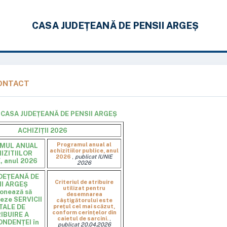
CASA JUDEȚEANĂ DE PENSII ARGEȘ
ONTACT
I CASA JUDEȚEANĂ DE PENSII ARGEȘ
ACHIZIȚII 2026
Programul anual al
MUL ANUAL
achizitiilor publice, anul
IZITIILOR
2026
,
publicat IUNIE
, anul 2026
2026
DEȚEANĂ DE
Criteriul de atribuire
II ARGEȘ
utilizat pentru
ionează să
desemnarea
neze SERVICII
câștigătorului este
TALE DE
prețul cel mai scăzut,
conform cerințelor din
IBUIRE A
caietul de sarcini.
,
NDENȚEI în
publicat 20.04.2026