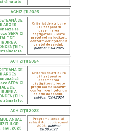
n străinatate.
ACHIZIȚII 2025
DEȚEANĂ DE
Criteriul de atribuire
II ARGEȘ
utilizat pentru
ionează să
desemnarea
neze SERVICII
câștigătorului este
TALE DE
prețul cel mai scăzut,
conform cerințelor din
IBUIRE A
caietul de sarcini.
,
NDENȚEI în
publicat 15.04.2025
n străinatate.
ACHIZIȚII 2024
DEȚEANĂ DE
Criteriul de atribuire
II ARGEȘ
utilizat pentru
ionează să
desemnarea
neze SERVICII
câștigătorului este
TALE DE
prețul cel mai scăzut,
conform cerințelor din
IBUIRE A
caietul de sarcini.
,
NDENȚEI în
publicat 16.04.2024
n străinatate.
ACHIZIȚII 2023
Programul anual al
MUL ANUAL
achizitiilor publice, anul
IZITIILOR
2023
,
publicat
, anul 2023
28.08.2023