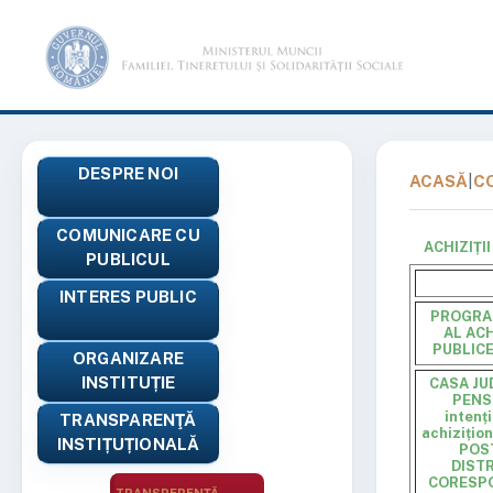
DESPRE NOI
ACASĂ
|
C
COMUNICARE CU
ACHIZIȚI
PUBLICUL
INTERES PUBLIC
PROGRA
AL ACH
PUBLICE
ORGANIZARE
INSTITUȚIE
CASA JU
PENS
intenț
TRANSPARENŢĂ
achizițio
INSTIȚUȚIONALĂ
POS
DISTR
CORESPO