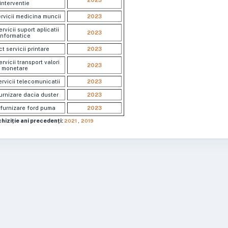
2023
interventie
rvicii medicina muncii
2023
rvicii suport aplicatii
2023
informatice
t servicii printare
2023
rvicii transport valori
2023
monetare
rvicii telecomunicatii
2023
urnizare dacia duster
2023
furnizare ford puma
2023
hizițíe ani precedenți:
2021
,
2019