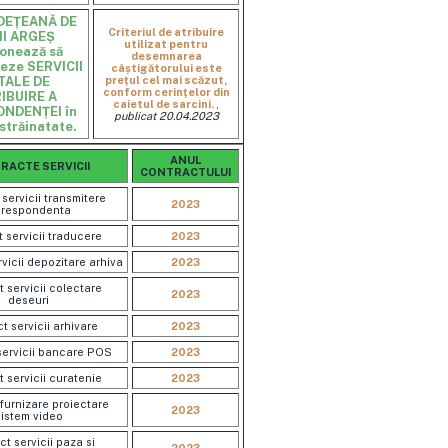
DEȚEANĂ DE
Criteriul de atribuire
II ARGEȘ
utilizat pentru
ionează să
desemnarea
neze SERVICII
câștigătorului este
TALE DE
prețul cel mai scăzut,
conform cerințelor din
IBUIRE A
caietul de sarcini.
,
NDENȚEI în
publicat 20.04.2023
n străinatate.
ANUL
RACTE SERVICII
CONTRACTULUI
servicii transmitere
2023
respondenta
 servicii traducere
2023
vicii depozitare arhiva
2023
 servicii colectare
2023
deseuri
t servicii arhivare
2023
servicii bancare POS
2023
 servicii curatenie
2023
furnizare proiectare
2023
sistem video
t servicii paza si