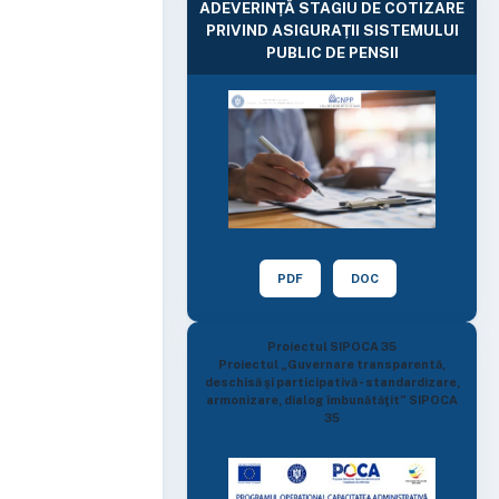
ADEVERINȚĂ STAGIU DE COTIZARE
PRIVIND ASIGURAȚII SISTEMULUI
PUBLIC DE PENSII
PDF
DOC
Proiectul SIPOCA 35
Proiectul „Guvernare transparentă,
deschisă şi participativă - standardizare,
armonizare, dialog îmbunătăţit” SIPOCA
35