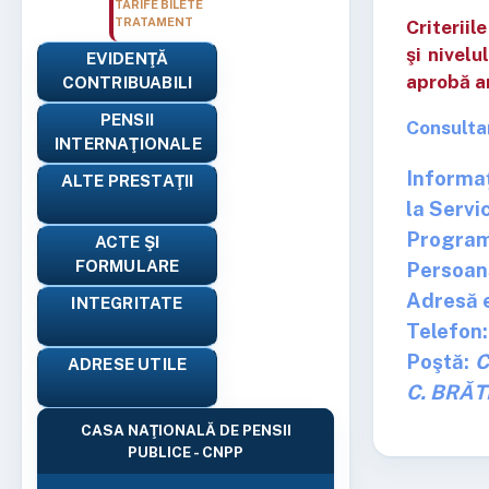
TARIFE BILETE
TRATAMENT
Criterii
şi nivelu
EVIDENŢĂ
aprobă a
CONTRIBUABILI
PENSII
Consulta
INTERNAŢIONALE
Informaţ
ALTE PRESTAŢII
la Servi
Program 
ACTE ŞI
FORMULARE
Persoan
Adresă 
INTEGRITATE
Telefon
Poştă:
C
ADRESE UTILE
C. BRĂT
CASA NAŢIONALĂ DE PENSII
PUBLICE - CNPP