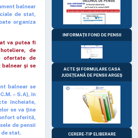
tament balnear
ciale de stat,
poate organiza
INFORMAȚII FOND DE PENSII
at va putea fi
hoteliere, de
e ofertate de
 balnear şi se
ACTE ȘI FORMULARE CASA
JUDEȚEANĂ DE PENSII ARGEȘ
ent balnear se
C.M. – S.A), în
cte încheiate,
elor se va ţine
onfort oferită,
sele de pensii
 de stat.
CERERE-TIP ELIBERARE