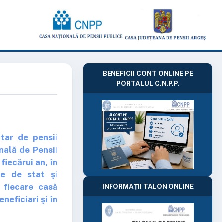
BENEFICII CONT ONLINE PE
PORTALUL C.N.P.P.
itar de pensii
nală de Pensii
fiecărui an, în
le de stat şi
 fiecare casă
INFORMAȚII TALON ONLINE
neficiari şi în