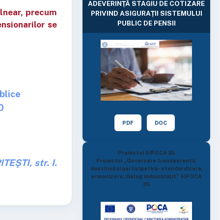
ADEVERINȚĂ STAGIU DE COTIZARE
alnear, precum
PRIVIND ASIGURAȚII SISTEMULUI
PUBLIC DE PENSII
ensionarilor se
blice
0
PDF
DOC
Proiectul SIPOCA 35
ŞTI, str. I.
Proiectul „Guvernare transparentă,
deschisă şi participativă - standardizare,
armonizare, dialog îmbunătăţit” SIPOCA
35