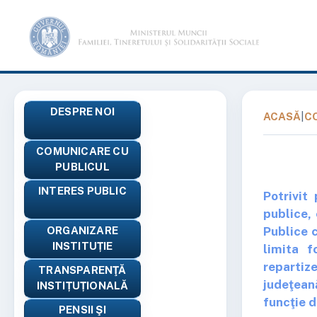
DESPRE NOI
ACASĂ
|
C
COMUNICARE CU
PUBLICUL
INTERES PUBLIC
Potrivit
publice, 
Publice c
ORGANIZARE
INSTITUȚIE
limita f
repartiz
TRANSPARENŢĂ
judeţeană
INSTIȚUȚIONALĂ
funcţie d
PENSII ŞI