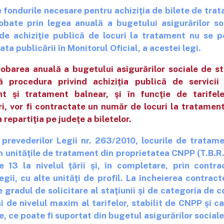
 fondurile necesare pentru achiziţia de bilete de tra
obate prin legea anuală a bugetului asigurărilor so
a de achiziţie publică de locuri la tratament nu se 
ata publicării în Monitorul Oficial, a acestei legi.
obarea anuală a bugetului asigurărilor sociale de st
 procedura privind achiziţia publică de servicii 
nt şi tratament balnear, şi în funcţie de tarifel
i, vor fi contractate un număr de locuri la tratament
a repartiţia pe judeţe a biletelor.
prevederilor Legii nr. 263/2010, locurile de tratam
n unităţile de tratament din proprietatea CNPP (T.B.R.
 13 la nivelul ţării şi, în completare, prin contra
legii, cu alte unităţi de profil. La încheierea contract
gradul de solicitare al staţiunii şi de categoria de c
 de nivelul maxim al tarifelor, stabilit de CNPP şi ca
e, ce poate fi suportat din bugetul asigurărilor sociale