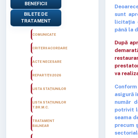
BENEFICII
Deoarece
sunt apr
BILETE DE
TRATAMENT
licitaţi
până la d
COMUNICATE
După apr
CRITERII ACORDARE
demarată
restaura
ACTE NECESARE
prestator
va realiz
REPARTIȚII 2026
Conform 
LISTA STAȚIUNILOR
asigură î
număr de
LISTA STAȚIUNILOR
T.BR.M.C.
potrivit 
seama de 
TRATAMENT
precum şi
BALNEAR
sectorial