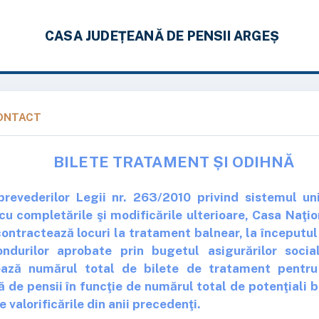
CASA JUDEȚEANĂ DE PENSII ARGEȘ
ONTACT
BILETE TRATAMENT ȘI ODIHNĂ
 prevederilor Legii nr. 263/2010 privind sistemul un
cu completările şi modificările ulterioare, Casa Naţio
ontractează locuri la tratament balnear, la începutul 
ondurilor aprobate prin bugetul asigurărilor socia
ează numărul total de bilete de tratament pentru
 de pensii în funcţie de numărul total de potenţiali be
e valorificările din anii precedenţi.