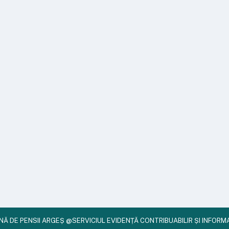
Ă DE PENSII ARGEȘ @SERVICIUL EVIDENȚĂ CONTRIBUABILIR ȘI INFORMAT